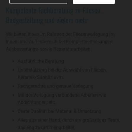
Kompetente Fachberatung zu Fliesen,
Badgestaltung und vielem mehr
Wir bieten Ihnen im Rahmen der Fliesenverlegung im
Innen- und Außenbereich bei Komplettverfliesungen,
Ausbesserungs- sowie Reparaturarbeiten:
Ausführliche Beratung
Unterstützung bei der Auswahl von Fliesen,
Keramik/Sanitär, uvm.
Fachgerechte und genaue Verlegung
Mit der Verlegung verbundene Arbeiten wie
Abdichtungen, etc.
Beste Qualität bei Material & Umsetzung
Alles aus einer Hand, durch ein großartiges Team,
das eng zusammenarbeitet