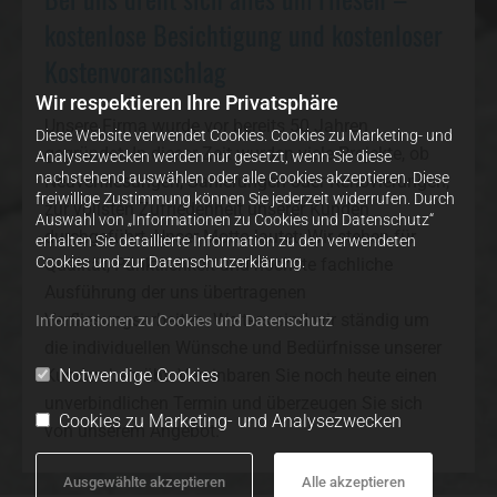
kostenlose Besichtigung und kostenloser
Kostenvoranschlag
Wir respektieren Ihre Privatsphäre
Unsere Firma wurde vor bereits 50 Jahren
Diese Website verwendet Cookies. Cookies zu Marketing- und
gegründet. In dieser Zeit wurden viele Projekte, ob
Analysezwecken werden nur gesetzt, wenn Sie diese
nachstehend auswählen oder alle Cookies akzeptieren. Diese
Neuverfliesungen, Sanierungen oder Renovierungen,
freiwillige Zustimmung können Sie jederzeit widerrufen. Durch
zur vollsten Zufriedenheit unserer Kunden
Auswahl von „Informationen zu Cookies und Datenschutz“
durchgeführt. Unser Motto lautet: Wir stehen für
erhalten Sie detaillierte Information zu den verwendeten
Cookies und zur Datenschutzerklärung.
Qualität, Pünktlichkeit und höchste fachliche
Ausführung der uns übertragenen
Verfliesungsarbeiten. Weiters sind wir ständig um
Informationen zu Cookies und Datenschutz
die individuellen Wünsche und Bedürfnisse unserer
Notwendige Cookies
Kunden bemüht. Vereinbaren Sie noch heute einen
unverbindlichen Termin und überzeugen Sie sich
Cookies zu Marketing- und Analysezwecken
von unserem Angebot.
Ausgewählte akzeptieren
Alle akzeptieren